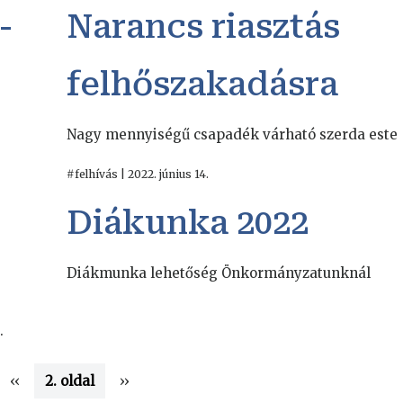
-
Narancs riasztás
felhőszakadásra
Nagy mennyiségű csapadék várható szerda este
#felhívás | 2022. június 14.
Diákunka 2022
Diákmunka lehetőség Önkormányzatunknál
.
Előző
‹‹
2. oldal
Következő
››