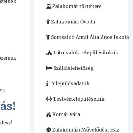
özeinek
Zalakomár története
Zalakomári Óvoda
Somssich Antal Általános Iskola
Látnivalók településünkön
özeinek
Szálláslehetőség
Településadatok
r 2.
Testvértelepüléseink
ás!
Komár vára
 lesz!
Zalakomári Művelődési Ház