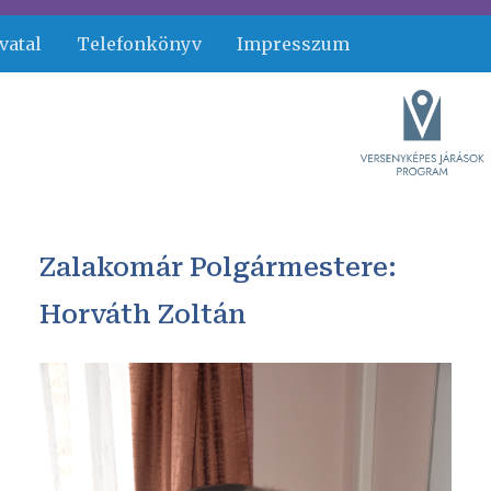
vatal
Telefonkönyv
Impresszum
Zalakomár Polgármestere:
Horváth Zoltán