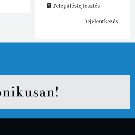
Településfejlesztés
Bejelentkezés
User
account
menu