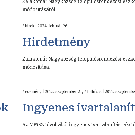
Zalakomár Nagyközség településrendezési eszk
módosításáról
#hírek | 2024. február 26.
Hirdetmény
Zalakomár Nagyközség településrendezési eszk
módosítása.
,
#esemény | 2022. szeptember 2.
#felhívás | 2022. szeptembe
ók
Ingyenes ivartalanít
Az MMSZ jóvoltából ingyenes ivartalanítási akció