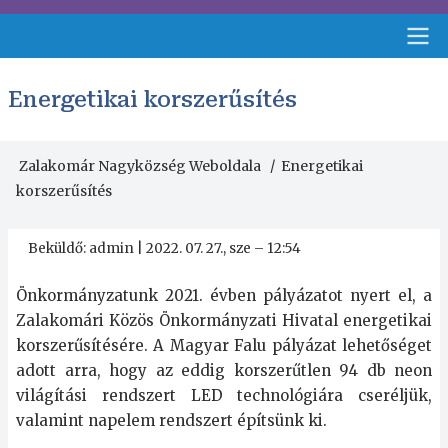
Ugrás
a
tartalomra
Fejléc
Energetikai korszerűsítés
menü
Zalakomár Nagyközség Weboldala
Energetikai
Morzsa
korszerűsítés
Beküldő:
admin
|
2022. 07. 27., sze – 12:54
Önkormányzatunk 2021. évben pályázatot nyert el, a
Zalakomári Közös Önkormányzati Hivatal energetikai
korszerűsítésére. A Magyar Falu pályázat lehetőséget
adott arra, hogy az eddig korszerűtlen 94 db neon
világítási rendszert LED technológiára cseréljük,
valamint napelem rendszert építsünk ki.