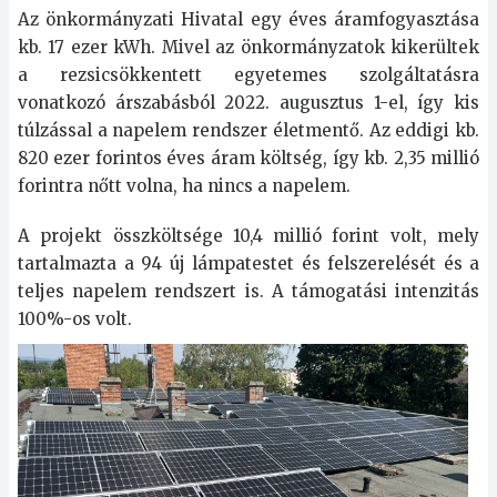
Az önkormányzati Hivatal egy éves áramfogyasztása
kb. 17 ezer kWh. Mivel az önkormányzatok kikerültek
a rezsicsökkentett egyetemes szolgáltatásra
vonatkozó árszabásból 2022. augusztus 1-el, így kis
túlzással a napelem rendszer életmentő. Az eddigi kb.
820 ezer forintos éves áram költség, így kb. 2,35 millió
forintra nőtt volna, ha nincs a napelem.
A projekt összköltsége 10,4 millió forint volt, mely
tartalmazta a 94 új lámpatestet és felszerelését és a
teljes napelem rendszert is. A támogatási intenzitás
100%-os volt.