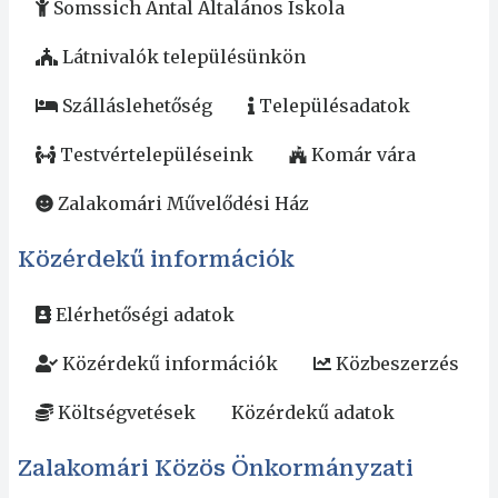
Somssich Antal Általános Iskola
Látnivalók településünkön
Szálláslehetőség
Településadatok
Testvértelepüléseink
Komár vára
Zalakomári Művelődési Ház
Közérdekű információk
Elérhetőségi adatok
Közérdekű információk
Közbeszerzés
Költségvetések
Közérdekű adatok
Zalakomári Közös Önkormányzati